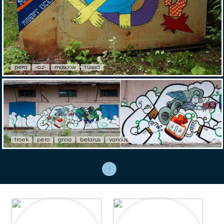
pero
-az-
moscow
russia
troek
pero
grino
belarus
various
1