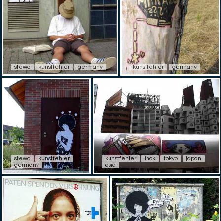
stewo
kunstfehler
germany
kunstfehler
germany
stewo
kunstfehler
kunstfehler
inok
tokyo
japan
germany
asia