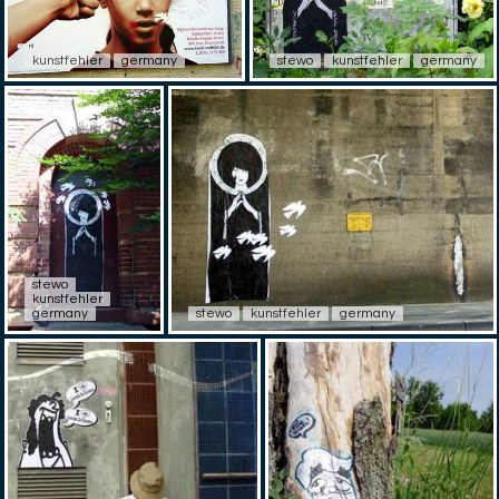
kunstfehler
germany
stewo
kunstfehler
germany
stewo
kunstfehler
germany
stewo
kunstfehler
germany