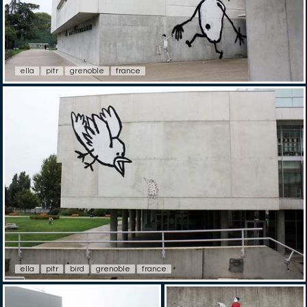
ella
pitr
grenoble
france
ella
pitr
bird
grenoble
france