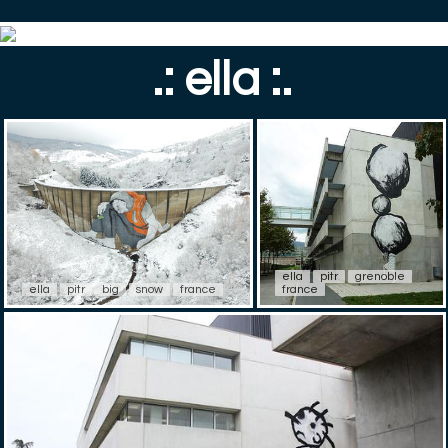
.: ella :.
ella
pitr
grenoble
ella
pitr
big
snow
france
france