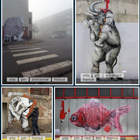
ella
pitr
elephant
ella
pitr
stetienne
france
france
ella
pitr
france
ella
pitr
red
fish
france